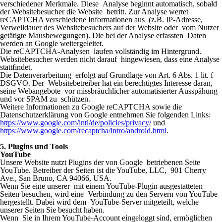
verschiedener Merkmale. Diese Analyse beginnt automatisch, sobald
der Websitebesucher die Website betritt. Zur Analyse wertet
reCAPTCHA verschiedene Informationen aus (z.B. IP-Adresse,
Verweildauer des Websitebesuchers auf der Website oder vom Nutzer
getätigte Mausbewegungen). Die bei der Analyse erfassten Daten
werden an Google weitergeleitet.
Die reCAPTCHA-Analysen laufen vollständig im Hintergrund.
Websitebesucher werden nicht darauf hingewiesen, dass eine Analyse
stattfindet.
Die Datenverarbeitung erfolgt auf Grundlage von Art. 6 Abs. 1 lit. f
DSGVO. Der Websitebetreiber hat ein berechtigtes Interesse daran,
seine Webangebote vor missbräuchlicher automatisierter Ausspähung
und vor SPAM zu schützen.
Weitere Informationen zu Google reCAPTCHA sowie die
Datenschutzerklärung von Google entnehmen Sie folgenden Links:
https://www.google.com/intl/de/policies/privacy/
und
https://www.google.com/recaptcha/intro/android.html
.
5. Plugins und Tools
YouTube
Unsere Website nutzt Plugins der von Google betriebenen Seite
YouTube. Betreiber der Seiten ist die YouTube, LLC, 901 Cherry
Ave., San Bruno, CA 94066, USA.
Wenn Sie eine unserer mit einem YouTube-Plugin ausgestatteten
Seiten besuchen, wird eine Verbindung zu den Servern von YouTube
hergestellt. Dabei wird dem YouTube-Server mitgeteilt, welche
unserer Seiten Sie besucht haben.
Wenn Sie in Ihrem YouTube-Account eingeloggt sind, ermöglichen