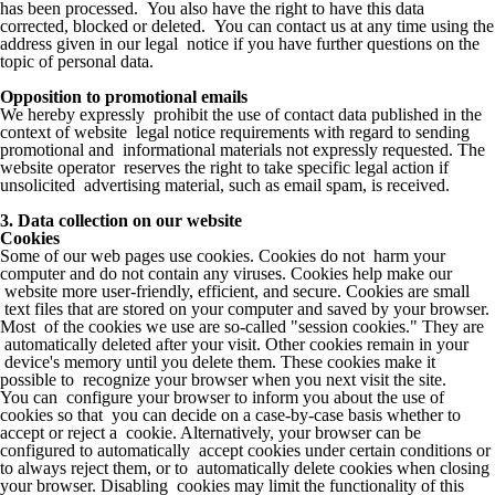
has been processed. You also have the right to have this data
corrected, blocked or deleted. You can contact us at any time using the
address given in our legal notice if you have further questions on the
topic of personal data.
Opposition to promotional emails
We hereby expressly prohibit the use of contact data published in the
context of website legal notice requirements with regard to sending
promotional and informational materials not expressly requested. The
website operator reserves the right to take specific legal action if
unsolicited advertising material, such as email spam, is received.
3. Data collection on our website
Cookies
Some of our web pages use cookies. Cookies do not harm your
computer and do not contain any viruses. Cookies help make our
website more user-friendly, efficient, and secure. Cookies are small
text files that are stored on your computer and saved by your browser.
Most of the cookies we use are so-called "session cookies." They are
automatically deleted after your visit. Other cookies remain in your
device's memory until you delete them. These cookies make it
possible to recognize your browser when you next visit the site.
You can configure your browser to inform you about the use of
cookies so that you can decide on a case-by-case basis whether to
accept or reject a cookie. Alternatively, your browser can be
configured to automatically accept cookies under certain conditions or
to always reject them, or to automatically delete cookies when closing
your browser. Disabling cookies may limit the functionality of this