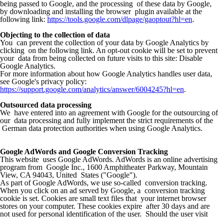
being passed to Google, and the processing of these data by Google,
by downloading and installing the browser plugin available at the
following link:
https://tools.google.com/dlpage/gaoptout?hl=en
.
Objecting to the collection of data
You can prevent the collection of your data by Google Analytics by
clicking on the following link. An opt-out cookie will be set to prevent
your data from being collected on future visits to this site: Disable
Google Analytics.
For more information about how Google Analytics handles user data,
see Google's privacy policy:
https://support.google.com/analytics/answer/6004245?hl=en
.
Outsourced data processing
We have entered into an agreement with Google for the outsourcing of
our data processing and fully implement the strict requirements of the
German data protection authorities when using Google Analytics.
Google AdWords and Google Conversion Tracking
This website uses Google AdWords. AdWords is an online advertising
program from Google Inc., 1600 Amphitheater Parkway, Mountain
View, CA 94043, United States ("Google").
As part of Google AdWords, we use so-called conversion tracking.
When you click on an ad served by Google, a conversion tracking
cookie is set. Cookies are small text files that your internet browser
stores on your computer. These cookies expire after 30 days and are
not used for personal identification of the user. Should the user visit