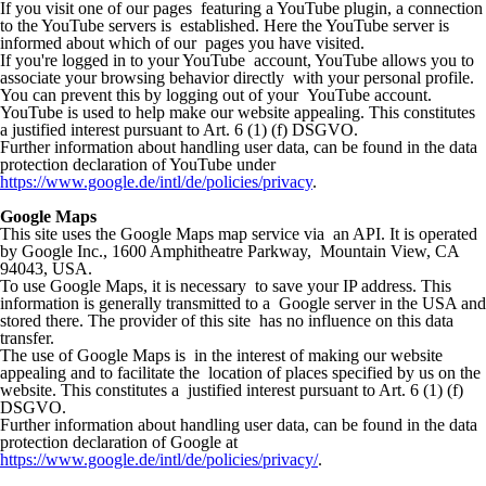
If you visit one of our pages featuring a YouTube plugin, a connection
to the YouTube servers is established. Here the YouTube server is
informed about which of our pages you have visited.
If you're logged in to your YouTube account, YouTube allows you to
associate your browsing behavior directly with your personal profile.
You can prevent this by logging out of your YouTube account.
YouTube is used to help make our website appealing. This constitutes
a justified interest pursuant to Art. 6 (1) (f) DSGVO.
Further information about handling user data, can be found in the data
protection declaration of YouTube under
https://www.google.de/intl/de/policies/privacy
.
Google Maps
This site uses the Google Maps map service via an API. It is operated
by Google Inc., 1600 Amphitheatre Parkway, Mountain View, CA
94043, USA.
To use Google Maps, it is necessary to save your IP address. This
information is generally transmitted to a Google server in the USA and
stored there. The provider of this site has no influence on this data
transfer.
The use of Google Maps is in the interest of making our website
appealing and to facilitate the location of places specified by us on the
website. This constitutes a justified interest pursuant to Art. 6 (1) (f)
DSGVO.
Further information about handling user data, can be found in the data
protection declaration of Google at
https://www.google.de/intl/de/policies/privacy/
.