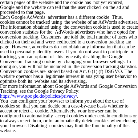
certain pages of the website and the cookie has not yet expired,
Google and the website can tell that the user clicked on the ad and
proceeded to that page.
Each Google AdWords advertiser has a different cookie. Thus,
cookies cannot be tracked using the website of an AdWords advertiser.
The information obtained using the conversion cookie is used to create
conversion statistics for the AdWords advertisers who have opted for
conversion tracking. Customers are told the total number of users who
clicked on their ad and were redirected to a conversion tracking tag
page. However, advertisers do not obtain any information that can be
used to personally identify users. If you do not want to participate in
tracking, you can opt-out of this by easily disabling the Google
Conversion Tracking cookie by changing your browser settings. In
doing so, you will not be included in the conversion tracking statistics.
Conversion cookies are stored based on Art. 6 (1) (f) DSGVO. The
website operator has a legitimate interest in analyzing user behavior to
optimize both its website and its advertising.
For more information about Google AdWords and Google Conversion
Tracking, see the Google Privacy Policy:
https://www.google.de/policies/privacy/
.
You can configure your browser to inform you about the use of
cookies so that you can decide on a case-by-case basis whether to
accept or reject a cookie. Alternatively, your browser can be
configured to automatically accept cookies under certain conditions or
to always reject them, or to automatically delete cookies when closing
your browser. Disabling cookies may limit the functionality of this
website.