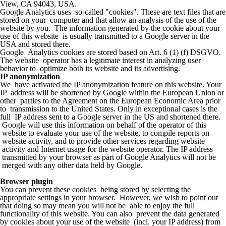
View, CA 94043, USA.
Google Analytics uses so-called "cookies". These are text files that are
stored on your computer and that allow an analysis of the use of the
website by you. The information generated by the cookie about your
use of this website is usually transmitted to a Google server in the
USA and stored there.
Google Analytics cookies are stored based on Art. 6 (1) (f) DSGVO.
The website operator has a legitimate interest in analyzing user
behavior to optimize both its website and its advertising.
IP anonymization
We have activated the IP anonymization feature on this website. Your
IP address will be shortened by Google within the European Union or
other parties to the Agreement on the European Economic Area prior
to transmission to the United States. Only in exceptional cases is the
full IP address sent to a Google server in the US and shortened there.
Google will use this information on behalf of the operator of this
website to evaluate your use of the website, to compile reports on
website activity, and to provide other services regarding website
activity and Internet usage for the website operator. The IP address
transmitted by your browser as part of Google Analytics will not be
merged with any other data held by Google.
Browser plugin
You can prevent these cookies being stored by selecting the
appropriate settings in your browser. However, we wish to point out
that doing so may mean you will not be able to enjoy the full
functionality of this website. You can also prevent the data generated
by cookies about your use of the website (incl. your IP address) from