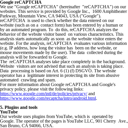
Google reCAPTCHA
We use "Google reCAPTCHA" (hereinafter "reCAPTCHA") on our
websites. This service is provided by Google Inc., 1600 Amphitheater
Parkway, Mountain View, CA 94043, USA ("Google").
reCAPTCHA is used to check whether the data entered on our
website (such as on a contact form) has been entered by a human or
by an automated program. To do this, reCAPTCHA analyzes the
behavior of the website visitor based on various characteristics. This
analysis starts automatically as soon as the website visitor enters the
website. For the analysis, reCAPTCHA evaluates various information
(e.g. IP address, how long the visitor has been on the website, or
mouse movements made by the user). The data collected during the
analysis will be forwarded to Google.
The reCAPTCHA analyses take place completely in the background.
Website visitors are not advised that such an analysis is taking place.
Data processing is based on Art. 6 (1) (f) DSGVO. The website
operator has a legitimate interest in protecting its site from abusive
automated crawling and spam.
For more information about Google reCAPTCHA and Google's
privacy policy, please visit the following links:
https://www.google.com/intl/de/policies/privacy/
and
https://www.google.com/recaptcha/intro/android.html
.
5. Plugins and tools
YouTube
Our website uses plugins from YouTube, which is operated by
Google. The operator of the pages is YouTube LLC, 901 Cherry Ave.,
San Bruno, CA 94066, USA.